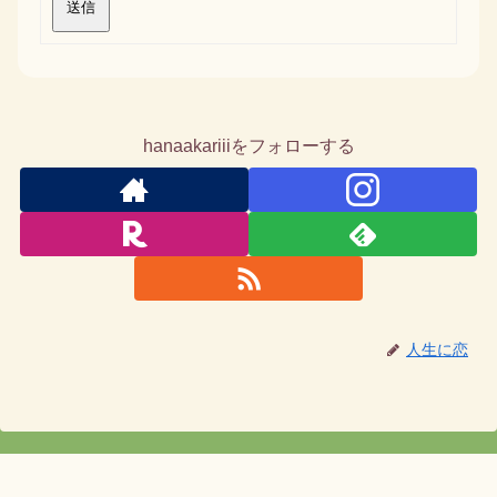
送信
hanaakariiiをフォローする
人生に恋