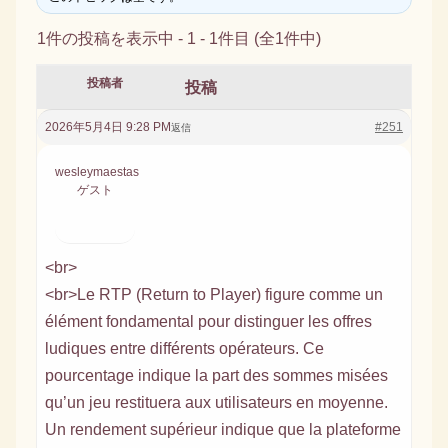
1件の投稿を表示中 - 1 - 1件目 (全1件中)
投稿者
投稿
2026年5月4日 9:28 PM
#251
返信
wesleymaestas
ゲスト
<br>
<br>Le RTP (Return to Player) figure comme un
élément fondamental pour distinguer les offres
ludiques entre différents opérateurs. Ce
pourcentage indique la part des sommes misées
qu’un jeu restituera aux utilisateurs en moyenne.
Un rendement supérieur indique que la plateforme