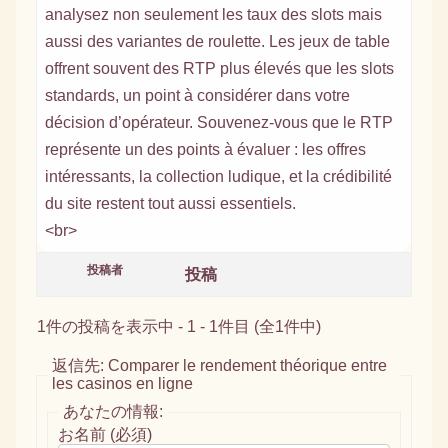
analysez non seulement les taux des slots mais
aussi des variantes de roulette. Les jeux de table
offrent souvent des RTP plus élevés que les slots
standards, un point à considérer dans votre
décision d’opérateur. Souvenez-vous que le RTP
représente un des points à évaluer : les offres
intéressants, la collection ludique, et la crédibilité
du site restent tout aussi essentiels.
<br>
投稿者
投稿
1件の投稿を表示中 - 1 - 1件目 (全1件中)
返信先: Comparer le rendement théorique entre
les casinos en ligne
あなたの情報:
お名前 (必須)