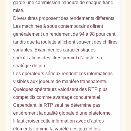
garde une commission mineure de chaque franc
misé.
Divers titres proposent des rendements différents.
Les machines à sous contemporains offrent
généralement un rendement de 94 à 98 pour cent,
tandis que la roulette affichent souvent des chiffres
variables. Examiner les caractéristiques
spécifications des titres permet d’ajuster sa
stratégie de jeu.
Les opérateurs sérieux rendent ces informations
visibles aux joueurs de manière transparente.
Quelques opérateurs valorisent des RTP plus
compétitifs comme avantage concurrentiel.
Cependant, le RTP seul ne détermine pas
entièrement la qualité globale d’une plateforme.
Il faut croiser cette information avec d’autres
éléments comme la variété des jeux et les