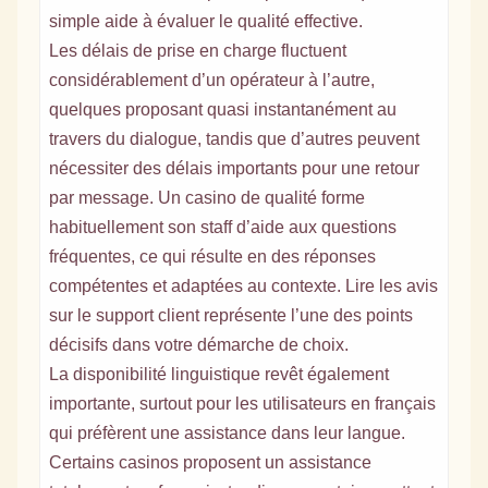
simple aide à évaluer le qualité effective.
Les délais de prise en charge fluctuent
considérablement d’un opérateur à l’autre,
quelques proposant quasi instantanément au
travers du dialogue, tandis que d’autres peuvent
nécessiter des délais importants pour une retour
par message. Un casino de qualité forme
habituellement son staff d’aide aux questions
fréquentes, ce qui résulte en des réponses
compétentes et adaptées au contexte. Lire les avis
sur le support client représente l’une des points
décisifs dans votre démarche de choix.
La disponibilité linguistique revêt également
importante, surtout pour les utilisateurs en français
qui préfèrent une assistance dans leur langue.
Certains casinos proposent un assistance